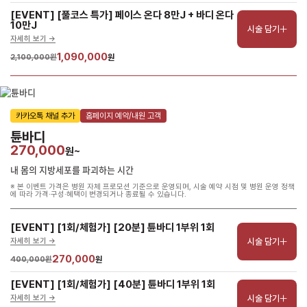
[EVENT] [풀코스 특가] 페이스 온다 8만J + 바디 온다 
10만J
시술 담기
자세히 보기 ->
1,090,000
2,100,000원
원
카카오톡 채널 추가
홈페이지 예약/내원 고객
튠바디
270,000
원~
내 몸의 지방세포를 파괴하는 시간
※ 본 이벤트 가격은 병원 자체 프로모션 기준으로 운영되며, 시술 예약 시점 및 병원 운영 정책
에 따라 가격·구성·혜택이 변경되거나 종료될 수 있습니다.
[EVENT] [1회/체험가] [20분] 튠바디 1부위 1회
시술 담기
자세히 보기 ->
270,000
400,000원
원
[EVENT] [1회/체험가] [40분] 튠바디 1부위 1회
시술 담기
자세히 보기 ->