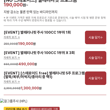
[NO 스테로이드] 발레리나핏 프로그램
190,000
원~
지방 감소는 물론 탄력 있는 바디라인까지
※ 본 이벤트 가격은 병원 자체 프로모션 기준으로 운영되며, 시술 예약 시점 및 병원 운영 정책
에 따라 가격·구성·혜택이 변경되거나 종료될 수 있습니다.
[EVENT] 발레리나핏 주사 100CC 1부위 1회
시술 담기
자세히 보기 ->
190,000
250,000원
원
[EVENT] 발레리나핏 주사 100CC 1부위 X 3회
시술 담기
자세히 보기 ->
490,000
650,000원
원
[EVENT] [스테로이드 free] 발레리나핏 5주 프로그램 
(팔뚝/복부/허벅지/종아리 중 택1)
시술 담기
자세히 보기 ->
1,300,000
2,300,000원
원
카카오톡 채널 추가
홈페이지 예약/내원 고객