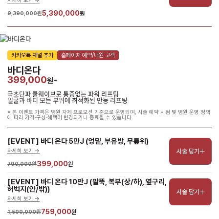
자세히 보기 ->
5,390,000
9,390,000원
원
카카오톡 채널 추가
홈페이지 예약/내원 고객
바디온다
399,000
원~
극초단파 쿨웨이브로 통증없는 파워 리프팅
얼굴과 바디 모든 부위에 최적화된 만능 리프팅
※ 본 이벤트 가격은 병원 자체 프로모션 기준으로 운영되며, 시술 예약 시점 및 병원 운영 정책
에 따라 가격·구성·혜택이 변경되거나 종료될 수 있습니다.
[EVENT] 바디 온다 5만J (엉밑, 부유방, 무릎위)
시술 담기
자세히 보기 ->
399,000
790,000원
원
[EVENT] 바디 온다 10만J (팔뚝, 복부(상/하), 옆구리, 
허벅지(안/밖))
시술 담기
자세히 보기 ->
759,000
1,500,000원
원