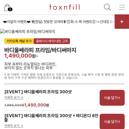
남은 시술/관리권 예약
0
남은 시술/관리권 종류 선택
❤️이달의 이벤트❤️
❣️(핫딜) 첫방문 모여라❣️
⏰화.수.목 이벤트⏰
⭐건대점 BEST⭐
✌️
/
/
/
/
리프팅
카카오톡 채널 추가
홈페이지 예약/내원 고객
색소
바디울쎄라피 프라임/바디써마지
제모
1,490,000
원~
여드름/모공
피부 속부터 리뉴얼되는 바디라인,
보이지 않는 곳까지 빛나는 피부
스킨부스터
※ 본 이벤트 가격은 병원 자체 프로모션 기준으로 운영되며, 시술 예약 시점 및 병원 운영 정책
에 따라 가격·구성·혜택이 변경되거나 종료될 수 있습니다.
스킨케어
체형
[EVENT] 바디울쎄라피 프라임 300샷
시술 담기
자세히 보기 ->
항노화수액
1,490,000
1,890,000원
원
기타
[EVENT] 바디울쎄라피 프라임 300샷 + 바디온다 6만
줄
시술 담기
자세히 보기 ->