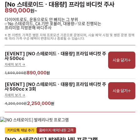
[No 스테로이드ㆍ대용량] 프라임 바디컷 주사
890,000
원~
다이어트로도, 운동으로도 안 빠지는 그 부위
✅No 스테로이드, CA 기반 포뮬러, 대용량✅으로 진행되는
프리미엄 지방분해 바디주사
※ 본 이벤트 가격은 병원 자체 프로모션 기준으로 운영되며, 시술 예약 시점 및 병원 운영 정책
에 따라 가격·구성·혜택이 변경되거나 종료될 수 있습니다.
[EVENT] [NO 스테로이드ㆍ대용량] 프라임 바디컷 주
사 500cc
시술 담기
자세히 보기 ->
890,000
1,600,000원
원
[EVENT] [NO 스테로이드ㆍ대용량] 프라임 바디컷 주
사 500cc x 3회
시술 담기
자세히 보기 ->
2,250,000
4,200,000원
원
카카오톡 채널 추가
홈페이지 예약/내원 고객