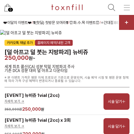
남은 시술/관리권 예약
0
남은 시술/관리권 종류 선택
❤️이달의 이벤트❤️
❣️(핫딜) 첫방문 모여라❣️
⏰화.수.목 이벤트⏰
⭐건대점 BEST⭐
✌️
/
/
/
/
리프팅
카카오톡 채널 추가
홈페이지 예약/내원 고객
색소
[덜 아프고 덜 붓는 지방파괴] 뉴비쥬
제모
250,000
원~
여드름/모공
세계 최초 콜산(CA) 성분 턱밑 지방파괴 주사
기존 DCA 성분 대비 덜 아프고 다운타임
스킨부스터
※ 본 이벤트 가격은 병원 자체 프로모션 기준으로 운영되며, 시술 예약 시점 및 병원 운영 정책
에 따라 가격·구성·혜택이 변경되거나 종료될 수 있습니다.
스킨케어
체형
[EVENT] 뉴비쥬 1vial (2cc)
시술 담기
자세히 보기 ->
항노화수액
250,000
350,000원
원
기타
[EVENT] 뉴비쥬 1vial (2cc) x 3회
시술 담기
자세히 보기 ->