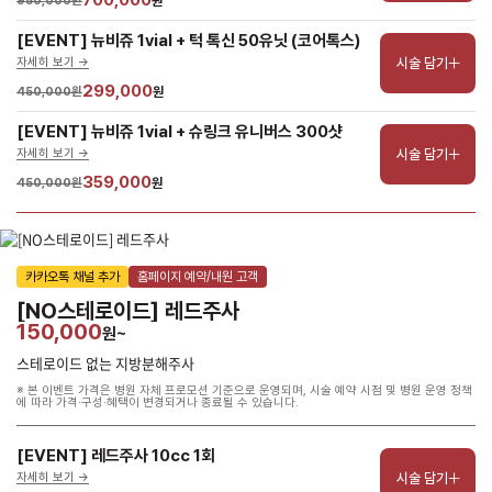
700,000
950,000원
원
[EVENT] 뉴비쥬 1vial + 턱 톡신 50유닛 (코어톡스)
시술 담기
자세히 보기 ->
299,000
450,000원
원
[EVENT] 뉴비쥬 1vial + 슈링크 유니버스 300샷
시술 담기
자세히 보기 ->
359,000
450,000원
원
카카오톡 채널 추가
홈페이지 예약/내원 고객
[NO스테로이드] 레드주사
150,000
원~
스테로이드 없는 지방분해주사
※ 본 이벤트 가격은 병원 자체 프로모션 기준으로 운영되며, 시술 예약 시점 및 병원 운영 정책
에 따라 가격·구성·혜택이 변경되거나 종료될 수 있습니다.
[EVENT] 레드주사 10cc 1회
시술 담기
자세히 보기 ->