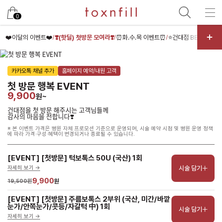
남은 시술/관리권 예약
0
남은 시술/관리권 종류 선택
❤️이달의 이벤트❤️
❣️(핫딜) 첫방문 모여라❣️
⏰화.수.목 이벤트⏰
⭐건대점 BEST⭐
✌️
/
/
/
/
리프팅
카카오톡 채널 추가
홈페이지 예약/내원 고객
색소
첫 방문 행복 EVENT
제모
9,900
원~
여드름/모공
건대점을 첫 방문 해주시는 고객님들께
감사의 마음을 전합니다❣️
스킨부스터
※ 본 이벤트 가격은 병원 자체 프로모션 기준으로 운영되며, 시술 예약 시점 및 병원 운영 정책
에 따라 가격·구성·혜택이 변경되거나 종료될 수 있습니다.
스킨케어
체형
[EVENT] [첫방문] 턱보톡스 50U (국산) 1회
시술 담기
자세히 보기 ->
항노화수액
9,900
19,500원
원
기타
[EVENT] [첫방문] 주름보톡스 2부위 (국산, 미간/바깥
눈가/안쪽눈가/콧등/자갈턱 中) 1회 
시술 담기
자세히 보기 ->