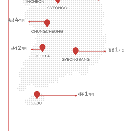
4
충청
지점
2
전라
지점
1
경상
지점
1
제주
지점