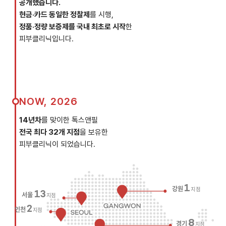
공개했습니다.
현금·카드 동일한 정찰제
를 시행,
정품·정량 보증제를 국내 최초로 시작
한
피부클리닉입니다.
NOW, 2026
14년차
를 맞이한 톡스앤필
전국 최다 32개 지점
을 보유한
피부클리닉이 되었습니다.
1
강원
지점
13
서울
지점
2
인천
지점
8
경기
지점