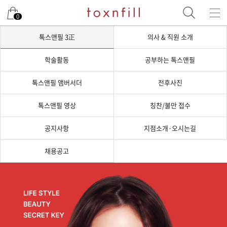
0
톡스앤필 3正
의사 & 직원 소개
학술활동
공부하는 톡스앤필
톡스앤필 앰버서더
전후사진
톡스앤필 영상
칭찬/불만 접수
공지사항
지점소개·오시는길
채용공고
톡스앤필 3正