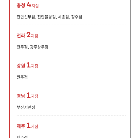
4
충청
지점
천안신부점, 천안불당점, 세종점, 청주점
2
전라
지점
전주점, 광주상무점
1
강원
지점
원주점
1
경남
지점
부산서면점
1
제주
지점
제주점