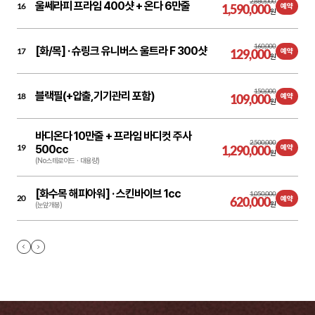
2,880,000
울쎄라피 프라임 400샷 + 온다 6만줄
16
1,590,000
예약
원
160,000
[화/목] ·
슈링크 유니버스 울트라 F 300샷
17
129,000
예약
원
150,000
블랙필(+압출,기기관리 포함)
18
109,000
예약
원
바디온다 10만줄 + 프라임 바디컷 주사
2,500,000
19
500cc
1,290,000
예약
원
(No 스테로이드ㆍ대용량)
[화수목 해피아워] ·
스킨바이브 1cc
1,050,000
20
620,000
예약
원
(눈앞개봉)