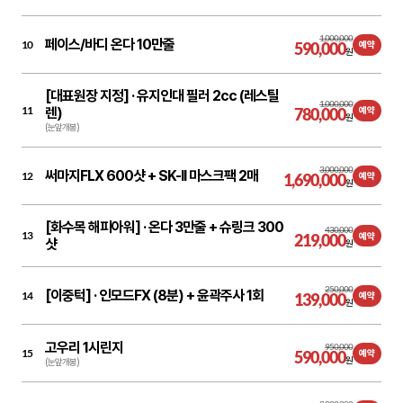
1,000,000
페이스/바디 온다 10만줄
10
590,000
예약
원
[대표원장 지정] ·
유지인대 필러 2cc (레스틸
1,000,000
11
렌)
780,000
예약
원
(눈앞개봉)
3,000,000
써마지FLX 600샷 + SK-II 마스크팩 2매
12
1,690,000
예약
원
[화수목 해피아워] ·
온다 3만줄 + 슈링크 300
430,000
13
219,000
예약
샷
원
250,000
[이중턱] ·
인모드FX (8분) + 윤곽주사 1회
14
139,000
예약
원
고우리 1시린지
950,000
15
590,000
예약
원
(눈앞개봉)