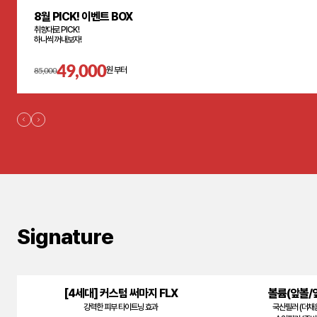
8월 PICK! 이벤트 BOX
취향대로 PICK!
하나씩 꺼내보자!
49,000
85,000
원 부터
Signature
[4세대] 커스텀 써마지 FLX
볼륨(앞볼/
강력한 피부 타이트닝 효과
국산필러 (더채