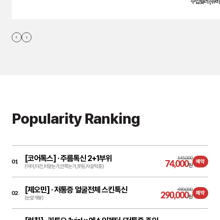
수입필러 (쥬비
Popularity Ranking
[코어톡스] ·
주름톡신 2+1부위
145,000
01
74,000
예약
원
(이마,미간,바깥눈가,안쪽눈가,콧등,자갈턱 중)
[제오민] ·
저통증 얼굴전체 스킨톡신
490,000
02
290,000
예약
원
(눈앞개봉)