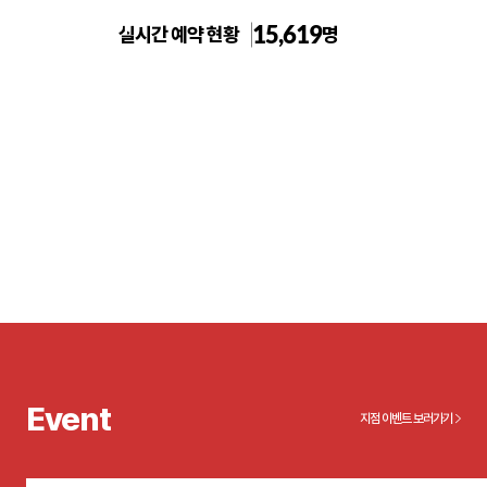
15,619
실시간 예약 현황
명
건대 톡스앤필의원
Event
지점 이벤트 보러가기