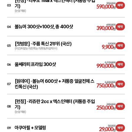
[런칭] ·
리투오 1vial x 엑스인젝터 (저통증 주입
950,000
03
기)
590,000
예약
원
(눈앞개봉)
690,000
볼뉴머 300샷+100샷, 총 400샷
04
390,000
예약
원
[첫방문] ·
주름 톡신 2부위 (국산)
19,500
05
9,900
예약
원
(미간/바깥눈가/안쪽눈가/콧등/자갈턱 中)
1,770,000
울쎄라피 프라임 300샷
06
990,000
예약
원
[원데이] ·
볼뉴머 600샷 + 저통증 얼굴전체 스
1,200,000
07
750,000
예약
킨톡신 (국산)
원
[런칭] ·
리쥬란 2cc x 엑스인젝터 (저통증 주입
390,000
08
기)
250,000
예약
원
(눈앞개봉)
50,000
아쿠아필 + 모델링
09
29,000
예약
원