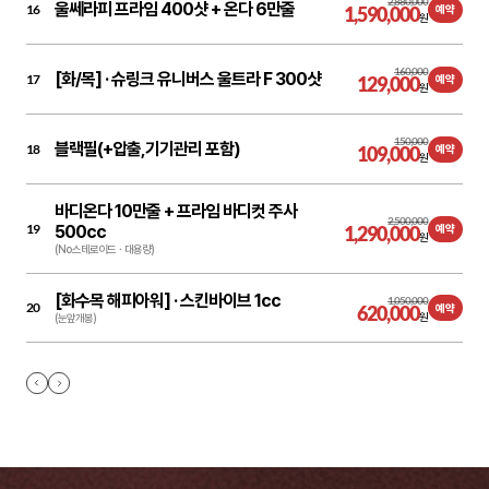
2,880,000
울쎄라피 프라임 400샷 + 온다 6만줄
16
1,590,000
예약
원
160,000
[화/목] ·
슈링크 유니버스 울트라 F 300샷
17
129,000
예약
원
150,000
블랙필(+압출,기기관리 포함)
18
109,000
예약
원
바디온다 10만줄 + 프라임 바디컷 주사
2,500,000
19
500cc
1,290,000
예약
원
(No 스테로이드ㆍ대용량)
[화수목 해피아워] ·
스킨바이브 1cc
1,050,000
20
620,000
예약
원
(눈앞개봉)