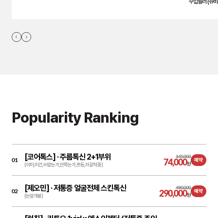
수입필러 (쥬비
Popularity Ranking
[코어톡스] ·
주름톡신 2+1부위
145,000
01
74,000
예약
원
(이마,미간,바깥눈가,안쪽눈가,콧등,자갈턱 중)
[제오민] ·
저통증 얼굴전체 스킨톡신
490,000
02
290,000
예약
원
(눈앞개봉)