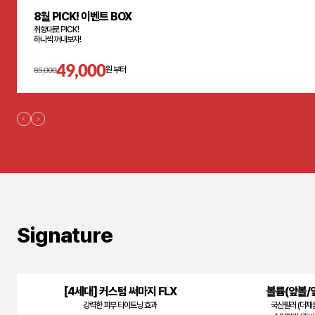
8월 PICK! 이벤트 BOX
취향대로 PICK!
하나씩 꺼내보자!
49,000
85,000
원 부터
Signature
[4세대] 커스텀 써마지 FLX
볼륨(앞볼/
강력한 피부 타이트닝 효과
국산필러 (더채