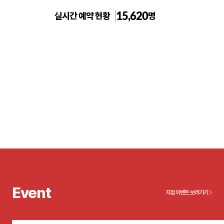
15,620
실시간 예약 현황
명
건대 톡스앤필의원
Event
지점 이벤트 보러가기