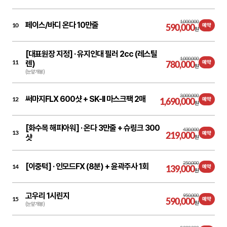
1,000,000
페이스/바디 온다 10만줄
10
590,000
예약
원
[대표원장 지정] ·
유지인대 필러 2cc (레스틸
1,000,000
11
렌)
780,000
예약
원
(눈앞개봉)
3,000,000
써마지FLX 600샷 + SK-II 마스크팩 2매
12
1,690,000
예약
원
[화수목 해피아워] ·
온다 3만줄 + 슈링크 300
430,000
13
219,000
예약
샷
원
250,000
[이중턱] ·
인모드FX (8분) + 윤곽주사 1회
14
139,000
예약
원
고우리 1시린지
950,000
15
590,000
예약
원
(눈앞개봉)