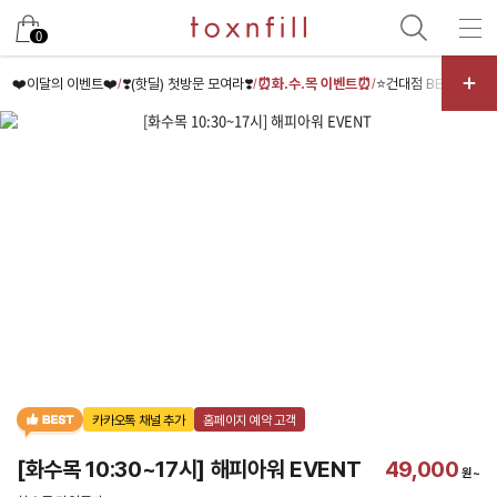
카카오
0
❤️이달의 이벤트❤️
❣️(핫딜) 첫방문 모여라❣️
⏰화.수.목 이벤트⏰
⭐건대점 BEST⭐
✌️
/
/
/
/
카카오톡 채널 추가
홈페이지 예약 고객
[화수목 10:30~17시] 해피아워 EVENT
49,000
원~