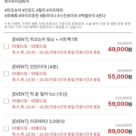
화수목 타임특가!
#피코슈어 #인모드 #필러 #리프테라
#쥬베룩 #아이리쥬란 #튠라이너 #스킨바이브 #엑셀브이 #온다
※ 본 이벤트 가격은 병원 자체 프로모션 기준으로 운영되며, 시술 예약 시점 및 병원 운영 정책
에 따라 가격·구성·혜택이 변경되거나 종료될 수 있습니다.
[EVENT] 피코슈어 토닝 + 시트팩 1회
95,000
원
05월01일 ~ 08월31일
49,000
원
화,수,목,
10:30 ~ 16:30/진료시간과 동일/진료시간과 동일
[EVENT] 인모드FX (4분)
89,000
원
05월01일 ~ 08월31일
55,000
원
화,수,목,
10:30 ~ 16:30/진료시간과 동일/진료시간과 동일
[EVENT] 턱 끝 필러 1cc (국산)
115,000
원
05월01일 ~ 08월31일
59,000
원
화,수,목,
10:30 ~ 16:30/진료시간과 동일/진료시간과 동일
[EVENT] 리프테라2 3,000샷
130,000
원
05월01일 ~ 08월31일
89,000
원
화,수,목,
10:30 ~ 16:30/진료시간과 동일/진료시간과 동일