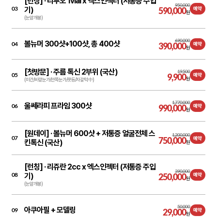
[런칭] ·
리투오 1vial x 엑스인젝터 (저통증 주입
950,000
03
기)
590,000
예약
원
(눈앞개봉)
690,000
볼뉴머 300샷+100샷, 총 400샷
04
390,000
예약
원
[첫방문] ·
주름 톡신 2부위 (국산)
19,500
05
9,900
예약
원
(미간/바깥눈가/안쪽눈가/콧등/자갈턱 中)
1,770,000
울쎄라피 프라임 300샷
06
990,000
예약
원
[원데이] ·
볼뉴머 600샷 + 저통증 얼굴전체 스
1,200,000
07
750,000
예약
킨톡신 (국산)
원
[런칭] ·
리쥬란 2cc x 엑스인젝터 (저통증 주입
390,000
08
기)
250,000
예약
원
(눈앞개봉)
50,000
아쿠아필 + 모델링
09
29,000
예약
원