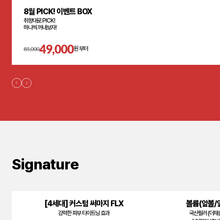
8월 PICK! 이벤트 BOX
취향대로 PICK!
하나씩 꺼내보자!
49,000
85,000
원 부터
Signature
[4세대] 커스텀 써마지 FLX
볼륨(앞볼/
강력한 피부 타이트닝 효과
국산필러 (더채