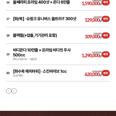
2,880,000
울쎄라피 프라임 400샷 + 온다 6만줄
16
1,590,000
예약
원
160,000
[화/목] ·
슈링크 유니버스 울트라 F 300샷
17
129,000
예약
원
150,000
블랙필(+압출,기기관리 포함)
18
109,000
예약
원
바디온다 10만줄 + 프라임 바디컷 주사
2,500,000
19
500cc
1,290,000
예약
원
(No 스테로이드ㆍ대용량)
[화수목 해피아워] ·
스킨바이브 1cc
1,050,000
20
620,000
예약
원
(눈앞개봉)