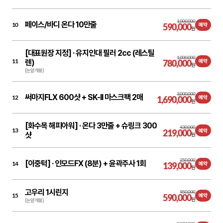
1,000,000
페이스/바디 온다 10만줄
10
590,000
예약
원
[대표원장 지정] ·
유지인대 필러 2cc (레스틸
1,000,000
11
렌)
780,000
예약
원
(눈앞개봉)
3,000,000
써마지FLX 600샷 + SK-II 마스크팩 2매
12
1,690,000
예약
원
[화수목 해피아워] ·
온다 3만줄 + 슈링크 300
430,000
13
219,000
예약
샷
원
250,000
[이중턱] ·
인모드FX (8분) + 윤곽주사 1회
14
139,000
예약
원
고우리 1시린지
950,000
15
590,000
예약
원
(눈앞개봉)