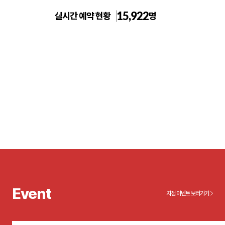
15,922
실시간 예약 현황
명
건대 톡스앤필의원
Event
지점 이벤트 보러가기