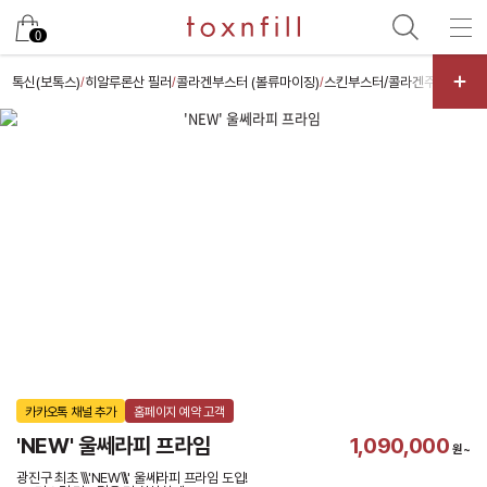
카카오
0
톡신(보톡스)
히알루론산 필러
콜라겐부스터 (볼류마이징)
스킨부스터/콜라겐주사
레이저
/
/
/
/
카카오톡 채널 추가
홈페이지 예약 고객
'NEW' 울쎄라피 프라임
1,090,000
원~
광진구 최초 \\\'NEW\\\' 울쎄라피 프라임 도입!