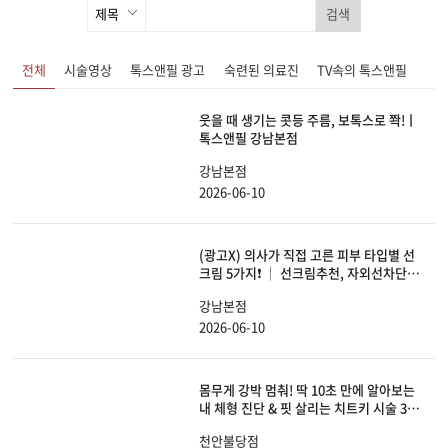
검색
전체
시술영상
톡스앤필 광고
숙련된 의료진
TV속의 톡스앤필
웃을 때 생기는 콧등 주름, 보톡스로 쫙!ㅣ
톡스앤필 강남본점
강남본점
2026-06-10
(광고X) 의사가 직접 고른 피부 타입별 선
크림 5가지❗ │ 선크림추천, 자외선차단
제, 광노화, 피부관리, 스킨케어
강남본점
2026-06-10
몸무게 강박 멈춰! 딱 10초 만에 알아보는
내 체형 진단 & 핏 살리는 치트키 시술 3가
지
천안불당점