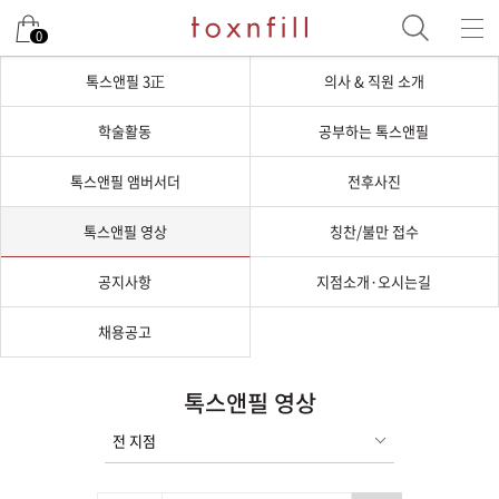
0
톡스앤필 3正
의사 & 직원 소개
학술활동
공부하는 톡스앤필
톡스앤필 앰버서더
전후사진
톡스앤필 영상
칭찬/불만 접수
공지사항
지점소개·오시는길
채용공고
톡스앤필 영상