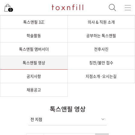
0
톡스앤필 3正
의사 & 직원 소개
학술활동
공부하는 톡스앤필
톡스앤필 앰버서더
전후사진
톡스앤필 영상
칭찬/불만 접수
공지사항
지점소개·오시는길
채용공고
톡스앤필 영상