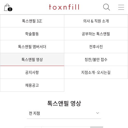
0
톡스앤필 3正
의사 & 직원 소개
학술활동
공부하는 톡스앤필
톡스앤필 앰버서더
전후사진
톡스앤필 영상
칭찬/불만 접수
공지사항
지점소개·오시는길
채용공고
톡스앤필 영상