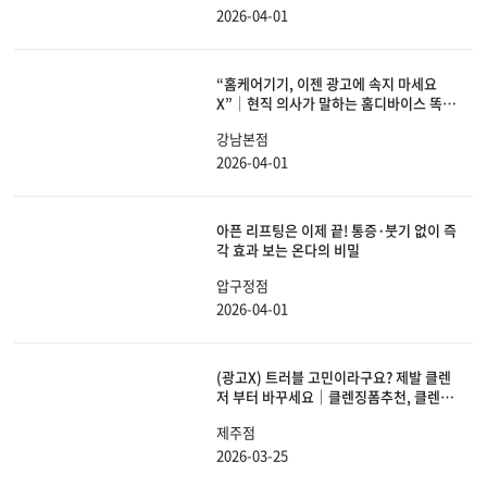
2026-04-01
“홈케어기기, 이젠 광고에 속지 마세요
X”│현직 의사가 말하는 홈디바이스 똑똑
하게 선택하는 방법
강남본점
2026-04-01
아픈 리프팅은 이제 끝! 통증·붓기 없이 즉
각 효과 보는 온다의 비밀
압구정점
2026-04-01
(광고X) 트러블 고민이라구요? 제발 클렌
저 부터 바꾸세요｜클렌징폼추천, 클렌징
폼, 세안법, 약산성, 약알칼리성
제주점
2026-03-25