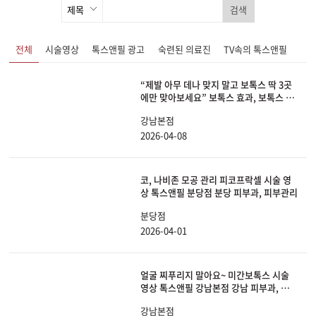
검색
전체
시술영상
톡스앤필 광고
숙련된 의료진
TV속의 톡스앤필
“제발 아무 데나 맞지 말고 보톡스 딱 3곳
에만 맞아보세요” 보톡스 효과, 보톡스 부
작용, 추천하는 부위, 절대 맞으면 안 되는
강남본점
곳까지 딱 알려드리겠습니다.
2026-04-08
코, 나비존 모공 관리 피코프락셀 시술 영
상 톡스앤필 분당점 분당 피부과, 피부관리
분당점
2026-04-01
얼굴 찌푸리지 말아요~ 미간보톡스 시술
영상 톡스앤필 강남본점 강남 피부과, 보톡
스
강남본점