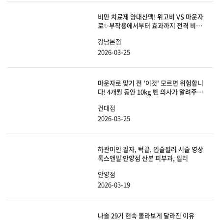
비만 치료제 양대산맥! 위고비 VS 마운자
로✨부작용에서부터 효과까지 전격 비교
해 봤습니다.
강남본점
2026-03-25
마운자로 맞기 전 '이것' 모르면 위험합니
다! 4개월 동안 10kg 뺀 의사가 알려주는
효과, 부작용, 요요 안 오는 법 총정리!
건대점
2026-03-25
하관미인 팔자, 턱끝, 입술필러 시술 영상
톡스앤필 안양점 산본 피부과, 필러
안양점
2026-03-19
나솔 29기 현숙 몰라보게 달라진 이유