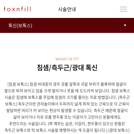
시술안내
WHAT IS IT?
침샘/측두근/광대 톡신
[침샘 보톡스] 침샘 비대증의 경우 귓볼 앞쪽과 귀밑 부위가 불룩하며 얼굴이
옆으로 퍼져 보이고 입을 크게 벌리거나 웃을 때 도드라져 보입니다. 침샘 보톡스
시술은 침샘에 보톡스를 주입해 침샘의 크기를 줄이는 치료 방법입니다. [측두근
보톡스] 측두근이란 관자놀이에서 두피까지 넓게 퍼져 있는 근육으로 이 근육이
발달하면 머리가 커 보이는 현상이 발생할 수 있습니다. 측두근 때문에 얼굴이
넓어 보이거나 이유 모를 편두통 또는 이갈이가 고민이신 분들에게도
추천드리는 시술입니다. (꽉 깨무는 습관, 이갈이, 편두통이 있으신 분들은
측두근 보톡스와 턱 보톡스 시술을 병행하시는 게 도움이 됩니다.) [광대 보톡스]