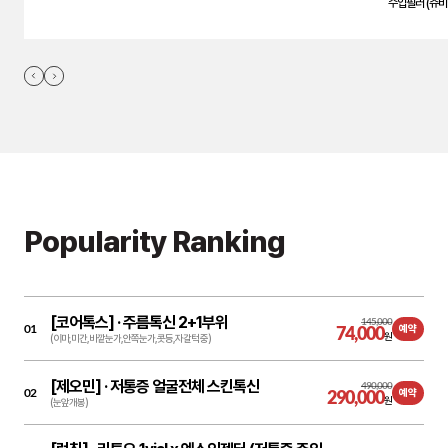
수입필러 (쥬비
Popularity Ranking
[코어톡스] ·
주름톡신 2+1부위
145,000
01
74,000
예약
원
(이마,미간,바깥눈가,안쪽눈가,콧등,자갈턱 중)
[제오민] ·
저통증 얼굴전체 스킨톡신
490,000
02
290,000
예약
원
(눈앞개봉)