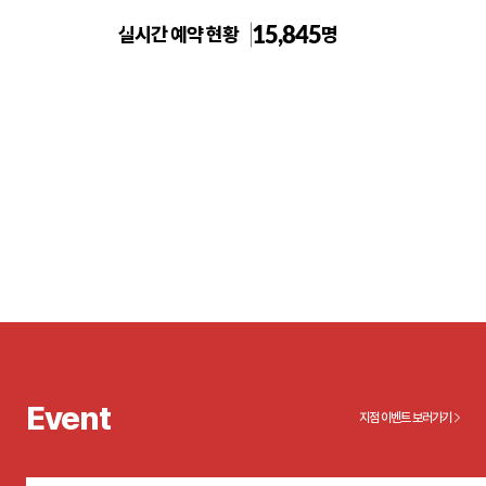
15,845
실시간 예약 현황
명
건대 톡스앤필의원
Event
지점 이벤트 보러가기