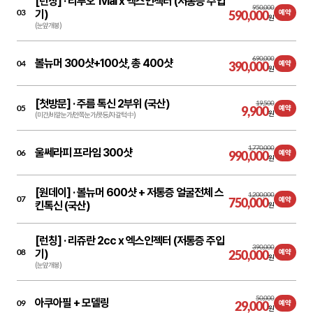
[런칭] ·
리투오 1vial x 엑스인젝터 (저통증 주입
950,000
03
기)
590,000
예약
원
(눈앞개봉)
690,000
볼뉴머 300샷+100샷, 총 400샷
04
390,000
예약
원
[첫방문] ·
주름 톡신 2부위 (국산)
19,500
05
9,900
예약
원
(미간/바깥눈가/안쪽눈가/콧등/자갈턱 中)
1,770,000
울쎄라피 프라임 300샷
06
990,000
예약
원
[원데이] ·
볼뉴머 600샷 + 저통증 얼굴전체 스
1,200,000
07
750,000
예약
킨톡신 (국산)
원
[런칭] ·
리쥬란 2cc x 엑스인젝터 (저통증 주입
390,000
08
기)
250,000
예약
원
(눈앞개봉)
50,000
아쿠아필 + 모델링
09
29,000
예약
원