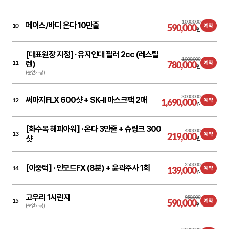
1,000,000
페이스/바디 온다 10만줄
10
590,000
예약
원
[대표원장 지정] ·
유지인대 필러 2cc (레스틸
1,000,000
11
렌)
780,000
예약
원
(눈앞개봉)
3,000,000
써마지FLX 600샷 + SK-II 마스크팩 2매
12
1,690,000
예약
원
[화수목 해피아워] ·
온다 3만줄 + 슈링크 300
430,000
13
219,000
예약
샷
원
250,000
[이중턱] ·
인모드FX (8분) + 윤곽주사 1회
14
139,000
예약
원
고우리 1시린지
950,000
15
590,000
예약
원
(눈앞개봉)