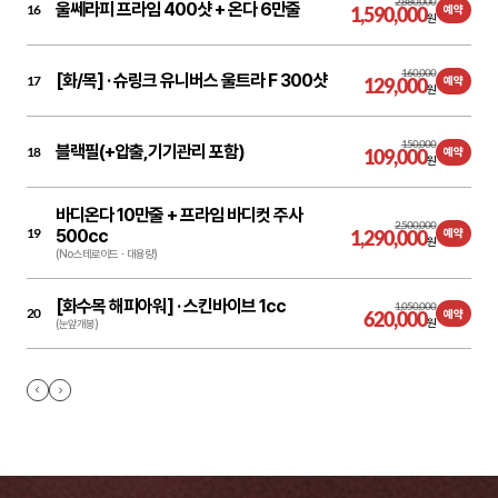
2,880,000
울쎄라피 프라임 400샷 + 온다 6만줄
16
1,590,000
예약
원
160,000
[화/목] ·
슈링크 유니버스 울트라 F 300샷
17
129,000
예약
원
150,000
블랙필(+압출,기기관리 포함)
18
109,000
예약
원
바디온다 10만줄 + 프라임 바디컷 주사
2,500,000
19
500cc
1,290,000
예약
원
(No 스테로이드ㆍ대용량)
[화수목 해피아워] ·
스킨바이브 1cc
1,050,000
20
620,000
예약
원
(눈앞개봉)