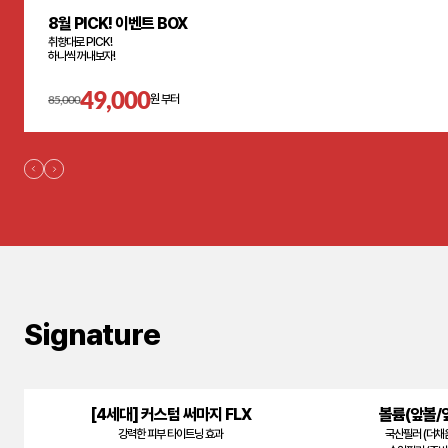
8월 PICK! 이벤트 BOX
취향대로 PICK!
하나씩 꺼내보자!
49,000
85,000
원 부터
Signature
[4세대] 커스텀 써마지 FLX
볼륨(앞볼/
강력한 피부 타이트닝 효과
국산필러 (더채