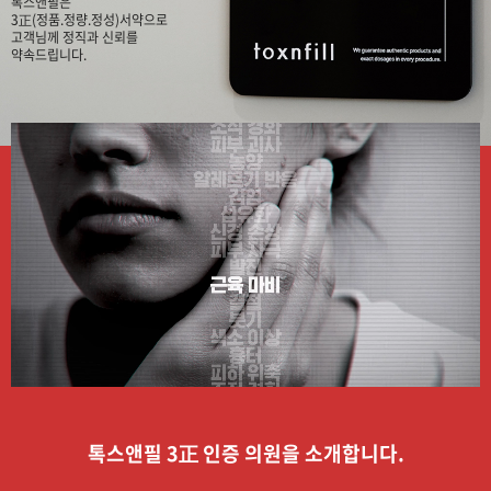
톡스앤필은
3正(정품.정량.정성)서약으로
고객님께 정직과 신뢰를
약속드립니다.
톡스앤필 3正 인증 의원을 소개합니다.