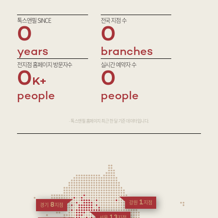
톡스앤필 SINCE
전국 지점 수
0
0
years
branches
전지점 홈페이지 방문자수
실시간 예약자 수
0
0
people
people
· 톡스앤필 홈페이지 최근 한 달 기준 데이터입니다.
1
강원
지점
8
경기
지점
13