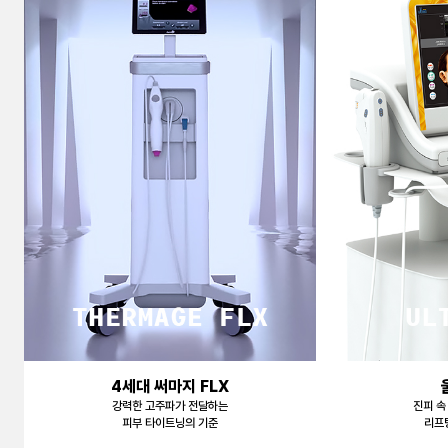
천안신부점
청주점
평택점
홍대점
4세대 써마지 FLX
강력한 고주파가 전달하는
진피 속
피부 타이트닝의 기준
리프