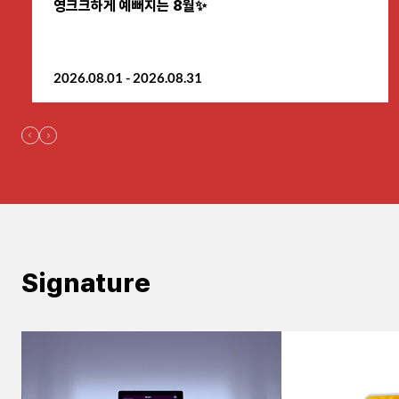
영크크하게 예뻐지는 8월✨
원주점
2026.08.01 - 2026.08.31
이천점
인천부평점
인천송도점
일산주엽점
잠실점
Signature
전주점
제주점
천안불당점