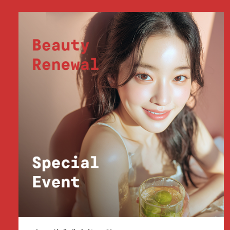
부천점
분당점
삼성점
세종점
송파점
수원인계점
신논현점
안양점
압구정점