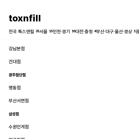
toxnfill
전국 톡스앤필
35
서울
15
인천·경기
10
대전·충청
4
부산·대구·울산·경상
1
강남본점
건대점
광주첨단점
명동점
강남본점
남자
부산서면점
강동천호점
여자
삼성점
강서점
수원인계점
건대점