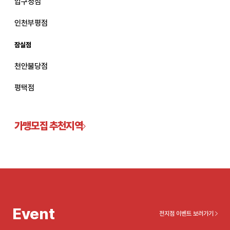
압구정점
관악서울대입구점
인천부평점
잠실점
광주상무점
천안불당점
광주첨단점
평택점
구리점
노원점
가맹모집 추천지역
명동점
목동점
미아사거리점
Event
전지점 이벤트 보러가기
부산서면점