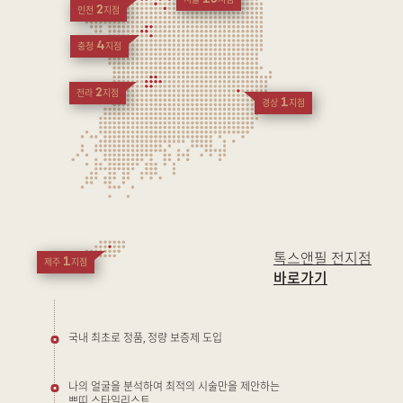
서울
지점
2
인천
지점
4
충청
지점
2
전라
지점
1
경상
지점
톡스앤필 전지점
1
제주
지점
바로가기
국내 최초로 정품, 정량 보증제 도입
나의 얼굴을 분석하여 최적의 시술만을 제안하는
쁘띠 스타일리스트