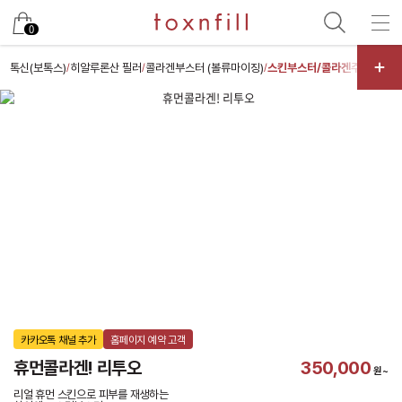
카카오
0
톡신(보톡스)
히알루론산 필러
콜라겐부스터 (볼류마이징)
스킨부스터/콜라겐주사
레이저
/
/
/
/
카카오톡 채널 추가
홈페이지 예약 고객
휴먼콜라겐! 리투오
350,000
원~
리얼 휴먼 스킨으로 피부를 재생하는