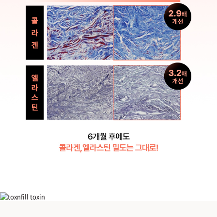
휴먼콜라겐! 리투오