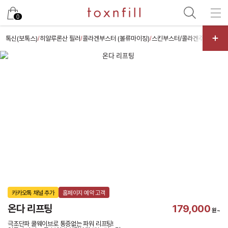
카카오
0
톡신(보톡스)
히알루론산 필러
콜라겐부스터 (볼류마이징)
스킨부스터/콜라겐주사
레이저
/
/
/
/
카카오톡 채널 추가
홈페이지 예약 고객
온다 리프팅
179,000
원~
극초단파 쿨웨이브로 통증없는 파워 리프팅!