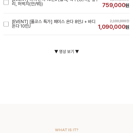
리, 허벅지(안/밖))
759,000
원
2,100,000
원
[EVENT] [풀코스 특가] 페이스 온다 8만J + 바디
1,090,000
온다 10만J
원
시술내용
▼ 영상 보기 ▼
WHAT IS IT?