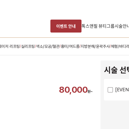
톡스앤필 뷰티그룹
시술안
이벤트 안내
레이저 리프팅
실리프팅
색소/모공/혈관
흉터/여드름
지방분해/윤곽주사
체형/바디
/
/
/
/
/
시술 선
80,000
[EVE
원~