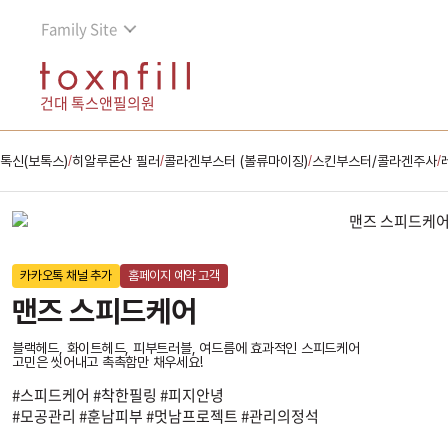
Family Site
건대 톡스앤필의원
톡신(보톡스)
히알루론산 필러
콜라겐부스터 (볼류마이징)
스킨부스터/콜라겐주사
/
/
/
/
카카오톡 채널 추가
홈페이지 예약 고객
맨즈 스피드케어
블랙헤드, 화이트헤드, 피부트러블, 여드름에 효과적인 스피드케어
고민은 씻어내고 촉촉함만 채우세요!
#스피드케어 #착한필링 #피지안녕
#모공관리 #훈남피부 #멋남프로젝트 #관리의정석