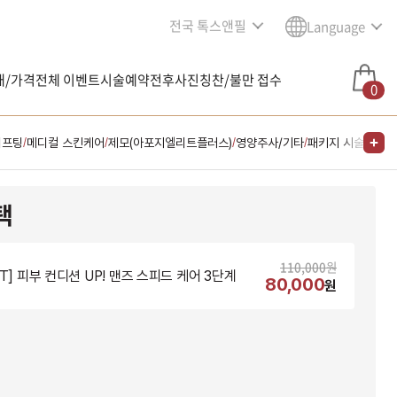
전국 톡스앤필
Language
내/가격
전체 이벤트
시술예약
전후사진
칭찬/불만 접수
0
리프팅
메디컬 스킨케어
제모(아포지엘리트플러스)
영양주사/기타
패키지 시술
/
/
/
/
택
110,000
원
NT] 피부 컨디션 UP! 맨즈 스피드 케어 3단계
80,000
원