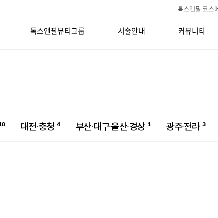
톡스앤필 코스
톡스앤필뷰티그룹
시술안내
커뮤니티
10
4
1
3
대전·충청
부산·대구·울산·경상
광주·전라