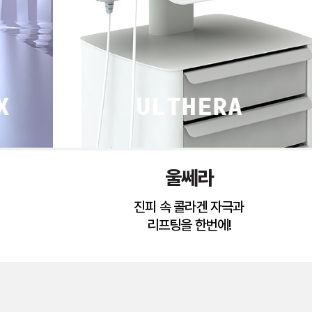
울쎄라
진피 속 콜라겐 자극과
리프팅을 한번에!