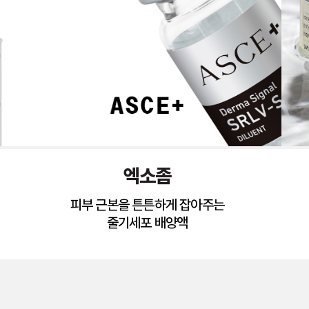
엑소좀
피부 근본을 튼튼하게 잡아주는
줄기세포 배양액