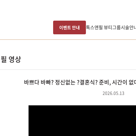
톡스앤필 뷰티그룹
시술안
이벤트 안내
필 영상
바쁘다 바빠? 정신없는 ?결혼식? 준비, 시간이 없
2026.05.13