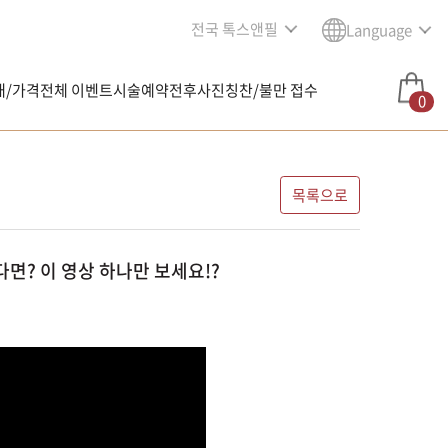
전국 톡스앤필
Language
내/가격
전체 이벤트
시술예약
전후사진
칭찬/불만 접수
0
목록으로
다면? 이 영상 하나만 보세요!?