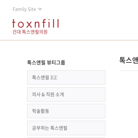
Family Site
건대 톡스앤필의원
톡스앤
톡스앤필 뷰티그룹
톡스앤필 3正
의사 & 직원 소개
학술활동
공부하는 톡스앤필