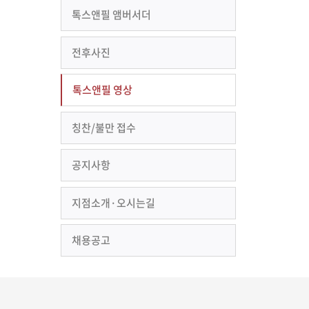
톡스앤필 앰버서더
전후사진
톡스앤필 영상
칭찬/불만 접수
공지사항
지점소개·오시는길
채용공고