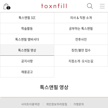
0
톡스앤필 3正
의사 & 직원 소개
학술활동
공부하는 톡스앤필
톡스앤필 앰버서더
전후사진
톡스앤필 영상
칭찬/불만 접수
공지사항
지점소개·오시는길
채용공고
톡스앤필 영상
사이트이용약관
개인정보처리방침
가맹문의