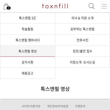
0
톡스앤필 3正
의사 & 직원 소개
학술활동
공부하는 톡스앤필
톡스앤필 앰버서더
전후사진
톡스앤필 영상
칭찬/불만 접수
공지사항
지점소개·오시는길
채용공고
톡스앤필 영상
사이트이용약관
개인정보처리방침
가맹문의