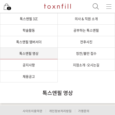
0
톡스앤필 3正
의사 & 직원 소개
학술활동
공부하는 톡스앤필
톡스앤필 앰버서더
전후사진
톡스앤필 영상
칭찬/불만 접수
공지사항
지점소개·오시는길
채용공고
톡스앤필 영상
사이트이용약관
개인정보처리방침
가맹문의