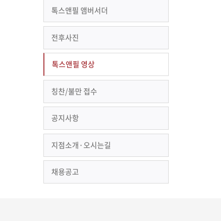
톡스앤필 앰버서더
전후사진
톡스앤필 영상
칭찬/불만 접수
공지사항
지점소개·오시는길
채용공고