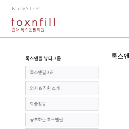
Family Site
건대 톡스앤필의원
톡스앤
톡스앤필 뷰티그룹
톡스앤필 3正
의사 & 직원 소개
학술활동
공부하는 톡스앤필