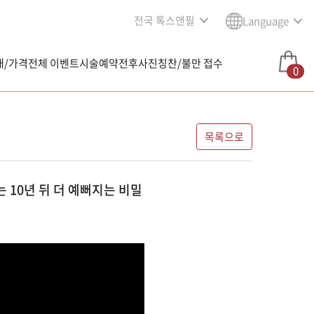
전국 톡스앤필
Language
내/가격
전체 이벤트
시술예약
전후사진
칭찬/불만 접수
0
목록으로
는 10년 뒤 더 예뻐지는 비밀