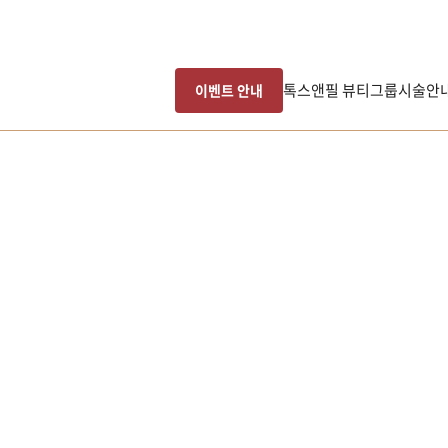
톡스앤필 뷰티그룹
시술안
이벤트 안내