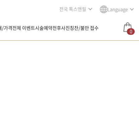
전국 톡스앤필
Language
내/가격
전체 이벤트
시술예약
전후사진
칭찬/불만 접수
0