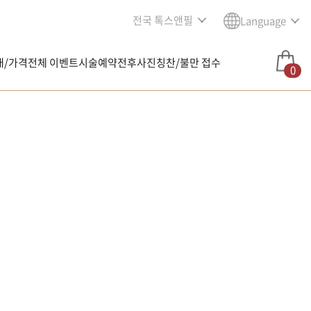
전국 톡스앤필
Language
내/가격
전체 이벤트
시술예약
전후사진
칭찬/불만 접수
0