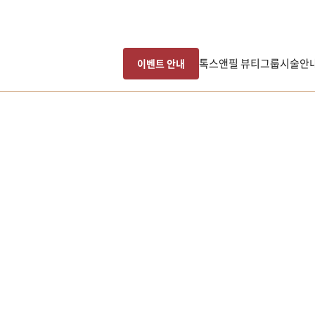
톡스앤필 뷰티그룹
시술안
이벤트 안내